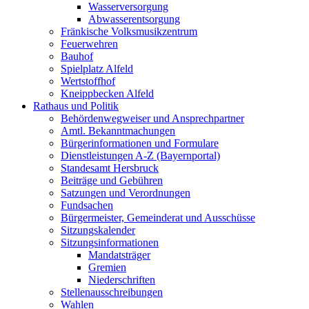
Wasserversorgung
Abwasserentsorgung
Fränkische Volksmusikzentrum
Feuerwehren
Bauhof
Spielplatz Alfeld
Wertstoffhof
Kneippbecken Alfeld
Rathaus und Politik
Behördenwegweiser und Ansprechpartner
Amtl. Bekanntmachungen
Bürgerinformationen und Formulare
Dienstleistungen A-Z (Bayernportal)
Standesamt Hersbruck
Beiträge und Gebühren
Satzungen und Verordnungen
Fundsachen
Bürgermeister, Gemeinderat und Ausschüsse
Sitzungskalender
Sitzungsinformationen
Mandatsträger
Gremien
Niederschriften
Stellenausschreibungen
Wahlen