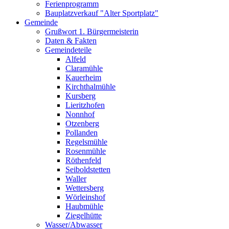
Ferienprogramm
Bauplatzverkauf "Alter Sportplatz"
Gemeinde
Grußwort 1. Bürgermeisterin
Daten & Fakten
Gemeindeteile
Alfeld
Claramühle
Kauerheim
Kirchthalmühle
Kursberg
Lieritzhofen
Nonnhof
Otzenberg
Pollanden
Regelsmühle
Rosenmühle
Röthenfeld
Seiboldstetten
Waller
Wettersberg
Wörleinshof
Haubmühle
Ziegelhütte
Wasser/Abwasser