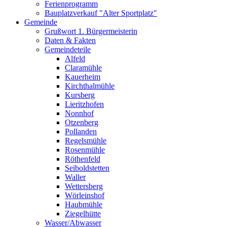
Ferienprogramm
Bauplatzverkauf "Alter Sportplatz"
Gemeinde
Grußwort 1. Bürgermeisterin
Daten & Fakten
Gemeindeteile
Alfeld
Claramühle
Kauerheim
Kirchthalmühle
Kursberg
Lieritzhofen
Nonnhof
Otzenberg
Pollanden
Regelsmühle
Rosenmühle
Röthenfeld
Seiboldstetten
Waller
Wettersberg
Wörleinshof
Haubmühle
Ziegelhütte
Wasser/Abwasser