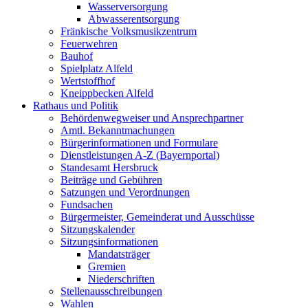
Wasserversorgung
Abwasserentsorgung
Fränkische Volksmusikzentrum
Feuerwehren
Bauhof
Spielplatz Alfeld
Wertstoffhof
Kneippbecken Alfeld
Rathaus und Politik
Behördenwegweiser und Ansprechpartner
Amtl. Bekanntmachungen
Bürgerinformationen und Formulare
Dienstleistungen A-Z (Bayernportal)
Standesamt Hersbruck
Beiträge und Gebühren
Satzungen und Verordnungen
Fundsachen
Bürgermeister, Gemeinderat und Ausschüsse
Sitzungskalender
Sitzungsinformationen
Mandatsträger
Gremien
Niederschriften
Stellenausschreibungen
Wahlen