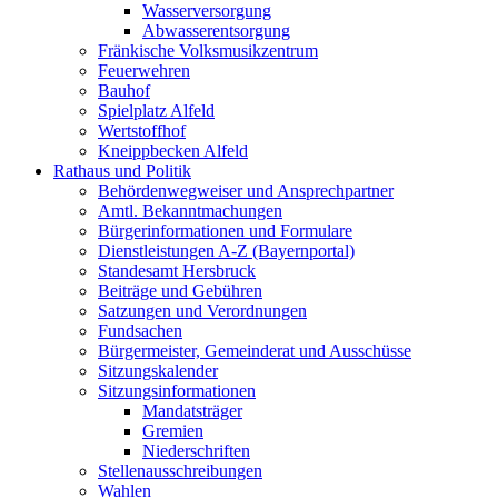
Wasserversorgung
Abwasserentsorgung
Fränkische Volksmusikzentrum
Feuerwehren
Bauhof
Spielplatz Alfeld
Wertstoffhof
Kneippbecken Alfeld
Rathaus und Politik
Behördenwegweiser und Ansprechpartner
Amtl. Bekanntmachungen
Bürgerinformationen und Formulare
Dienstleistungen A-Z (Bayernportal)
Standesamt Hersbruck
Beiträge und Gebühren
Satzungen und Verordnungen
Fundsachen
Bürgermeister, Gemeinderat und Ausschüsse
Sitzungskalender
Sitzungsinformationen
Mandatsträger
Gremien
Niederschriften
Stellenausschreibungen
Wahlen