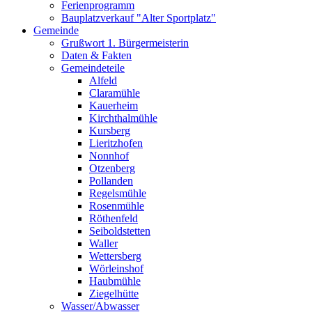
Ferienprogramm
Bauplatzverkauf "Alter Sportplatz"
Gemeinde
Grußwort 1. Bürgermeisterin
Daten & Fakten
Gemeindeteile
Alfeld
Claramühle
Kauerheim
Kirchthalmühle
Kursberg
Lieritzhofen
Nonnhof
Otzenberg
Pollanden
Regelsmühle
Rosenmühle
Röthenfeld
Seiboldstetten
Waller
Wettersberg
Wörleinshof
Haubmühle
Ziegelhütte
Wasser/Abwasser