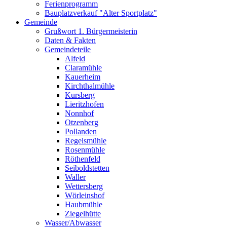
Ferienprogramm
Bauplatzverkauf "Alter Sportplatz"
Gemeinde
Grußwort 1. Bürgermeisterin
Daten & Fakten
Gemeindeteile
Alfeld
Claramühle
Kauerheim
Kirchthalmühle
Kursberg
Lieritzhofen
Nonnhof
Otzenberg
Pollanden
Regelsmühle
Rosenmühle
Röthenfeld
Seiboldstetten
Waller
Wettersberg
Wörleinshof
Haubmühle
Ziegelhütte
Wasser/Abwasser