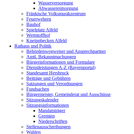
Wasserversorgung
Abwasserentsorgung
Fränkische Volksmusikzentrum
Feuerwehren
Bauhof
Spielplatz Alfeld
Wertstoffhof
Kneippbecken Alfeld
Rathaus und Politik
Behördenwegweiser und Ansprechpartner
Amtl. Bekanntmachungen
Bürgerinformationen und Formulare
Dienstleistungen A-Z (Bayernportal)
Standesamt Hersbruck
Beiträge und Gebühren
Satzungen und Verordnungen
Fundsachen
Bürgermeister, Gemeinderat und Ausschüsse
Sitzungskalender
Sitzungsinformationen
Mandatsträger
Gremien
Niederschriften
Stellenausschreibungen
Wahlen