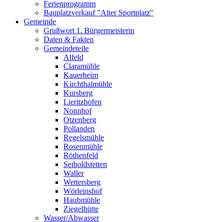
Ferienprogramm
Bauplatzverkauf "Alter Sportplatz"
Gemeinde
Grußwort 1. Bürgermeisterin
Daten & Fakten
Gemeindeteile
Alfeld
Claramühle
Kauerheim
Kirchthalmühle
Kursberg
Lieritzhofen
Nonnhof
Otzenberg
Pollanden
Regelsmühle
Rosenmühle
Röthenfeld
Seiboldstetten
Waller
Wettersberg
Wörleinshof
Haubmühle
Ziegelhütte
Wasser/Abwasser