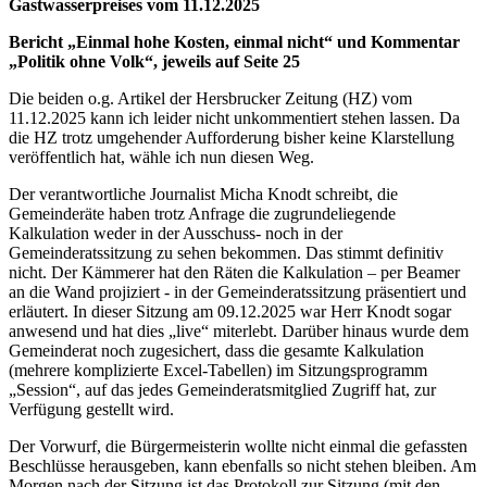
Gastwasserpreises vom 11.12.2025
Bericht „Einmal hohe Kosten, einmal nicht“ und Kommentar
„Politik ohne Volk“, jeweils auf Seite 25
Die beiden o.g. Artikel der Hersbrucker Zeitung (HZ) vom
11.12.2025 kann ich leider nicht unkommentiert stehen lassen. Da
die HZ trotz umgehender Aufforderung bisher keine Klarstellung
veröffentlich hat, wähle ich nun diesen Weg.
Der verantwortliche Journalist Micha Knodt schreibt, die
Gemeinderäte haben trotz Anfrage die zugrundeliegende
Kalkulation weder in der Ausschuss- noch in der
Gemeinderatssitzung zu sehen bekommen. Das stimmt definitiv
nicht. Der Kämmerer hat den Räten die Kalkulation – per Beamer
an die Wand projiziert - in der Gemeinderatssitzung präsentiert und
erläutert. In dieser Sitzung am 09.12.2025 war Herr Knodt sogar
anwesend und hat dies „live“ miterlebt. Darüber hinaus wurde dem
Gemeinderat noch zugesichert, dass die gesamte Kalkulation
(mehrere komplizierte Excel-Tabellen) im Sitzungsprogramm
„Session“, auf das jedes Gemeinderatsmitglied Zugriff hat, zur
Verfügung gestellt wird.
Der Vorwurf, die Bürgermeisterin wollte nicht einmal die gefassten
Beschlüsse herausgeben, kann ebenfalls so nicht stehen bleiben. Am
Morgen nach der Sitzung ist das Protokoll zur Sitzung (mit den