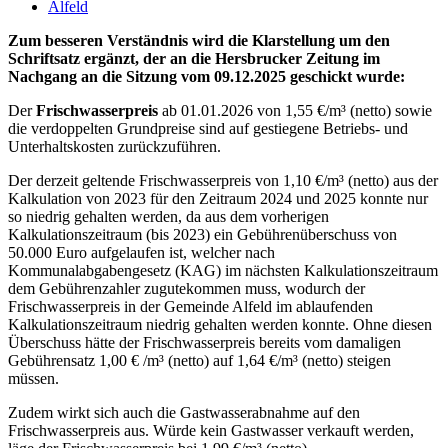
Alfeld
Zum besseren Verständnis wird die Klarstellung um den
Schriftsatz ergänzt, der an die Hersbrucker Zeitung im
Nachgang an die Sitzung vom 09.12.2025 geschickt wurde:
Der
Frischwasserpreis
ab 01.01.2026 von 1,55 €/m³ (netto) sowie
die verdoppelten Grundpreise sind auf gestiegene Betriebs- und
Unterhaltskosten zurückzuführen.
Der derzeit geltende Frischwasserpreis von 1,10 €/m³ (netto) aus der
Kalkulation von 2023 für den Zeitraum 2024 und 2025 konnte nur
so niedrig gehalten werden, da aus dem vorherigen
Kalkulationszeitraum (bis 2023) ein Gebührenüberschuss von
50.000 Euro aufgelaufen ist, welcher nach
Kommunalabgabengesetz (KAG) im nächsten Kalkulationszeitraum
dem Gebührenzahler zugutekommen muss, wodurch der
Frischwasserpreis in der Gemeinde Alfeld im ablaufenden
Kalkulationszeitraum niedrig gehalten werden konnte. Ohne diesen
Überschuss hätte der Frischwasserpreis bereits vom damaligen
Gebührensatz 1,00 € /m³ (netto) auf 1,64 €/m³ (netto) steigen
müssen.
Zudem wirkt sich auch die Gastwasserabnahme auf den
Frischwasserpreis aus. Würde kein Gastwasser verkauft werden,