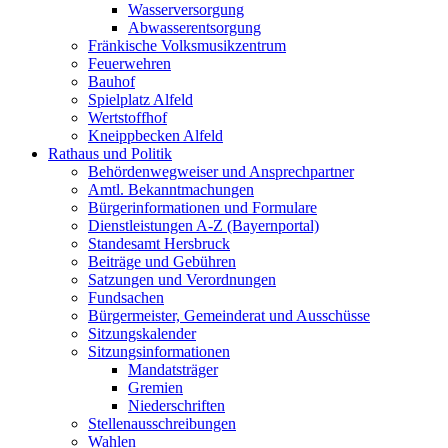
Wasserversorgung
Abwasserentsorgung
Fränkische Volksmusikzentrum
Feuerwehren
Bauhof
Spielplatz Alfeld
Wertstoffhof
Kneippbecken Alfeld
Rathaus und Politik
Behördenwegweiser und Ansprechpartner
Amtl. Bekanntmachungen
Bürgerinformationen und Formulare
Dienstleistungen A-Z (Bayernportal)
Standesamt Hersbruck
Beiträge und Gebühren
Satzungen und Verordnungen
Fundsachen
Bürgermeister, Gemeinderat und Ausschüsse
Sitzungskalender
Sitzungsinformationen
Mandatsträger
Gremien
Niederschriften
Stellenausschreibungen
Wahlen