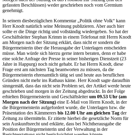
gefassten Beschlüssen) weder geschrieben noch vom Gremium
genehmigt.
In seinem diesbezüglichen Kommentar „Politik ohne Volk“ kann
Herr Knodt natürlich seine Meinung publizieren. Aber auch hier
sollte er die Dinge richtig und vollständig wiedergeben. So hat der
Geschäftsleiter Stephan Krimm in einem Telefonat mit Herrn Knodt
am Morgen nach der Sitzung erklärt, dass nicht er sondern die
Bürgermeisterin über die Herausgabe der Unterlagen entscheiden
müsse. Man würde sich hierzu gerne intern beraten, denn er habe
eine solche Anfrage der Presse in seiner bisherigen Dienstzeit (23
Jahre in Happurg) noch nicht gehabt. Er bat Herrn Knodt, diese
Frage erst am nächsten Tag beantworten zu müssen, da die
Bürgermeisterin ehrenamtlich tätig sei und heute aus beruflichen
Gründen nicht mehr ins Rathaus käme. Herr Knodt sagte daraufhin
sinngemäß, dass das nicht sein Problem sei, der Artikel werde heute
geschrieben und morgen in der Zeitung abgedruckt. In der Folge
erhielten Bürgermeisterin und Geschäftsleiter
um 09.53 Uhr (am
Morgen nach der Sitzung)
eine E-Mail von Herrn Knodt, in der
die Bürgermeisterin aufgefordert wurde, die Unterlagen bzw. die
Präsentation des Kämmerers
bis 12.00 Uhr am gleichen Tag
der
Zeitung zu übermitteln. Er zitierte hierbei die gesetzliche Norm für
sein Auskunftsrecht und erklärte, dass bei Nichtherausgabe die
Position der Bürgermeisterin und der Verwaltung in der
Berichterstattung nicht berücksichtigt werden könnte.