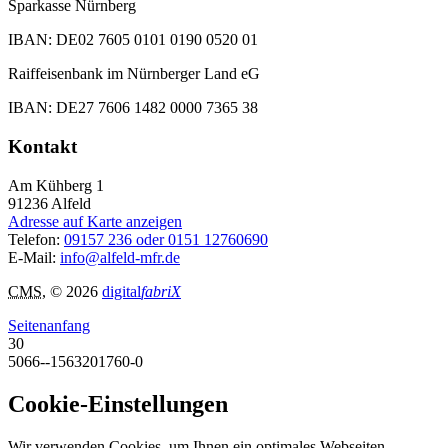
Sparkasse Nürnberg
IBAN: DE02 7605 0101 0190 0520 01
Raiffeisenbank im Nürnberger Land eG
IBAN: DE27 7606 1482 0000 7365 38
Kontakt
Am Kühberg 1
91236
Alfeld
Adresse auf Karte anzeigen
Telefon:
09157 236 oder 0151 12760690
E-Mail:
info@alfeld-mfr.de
CMS
, © 2026
digital
fabriX
Seitenanfang
30
5066--1563201760-0
Cookie-Einstellungen
Wir verwenden Cookies, um Ihnen ein optimales Webseiten-