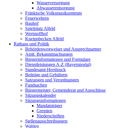
Wasserversorgung
Abwasserentsorgung
Fränkische Volksmusikzentrum
Feuerwehren
Bauhof
Spielplatz Alfeld
Wertstoffhof
Kneippbecken Alfeld
Rathaus und Politik
Behördenwegweiser und Ansprechpartner
Amtl. Bekanntmachungen
Bürgerinformationen und Formulare
Dienstleistungen A-Z (Bayernportal)
Standesamt Hersbruck
Beiträge und Gebühren
Satzungen und Verordnungen
Fundsachen
Bürgermeister, Gemeinderat und Ausschüsse
Sitzungskalender
Sitzungsinformationen
Mandatsträger
Gremien
Niederschriften
Stellenausschreibungen
Wahlen