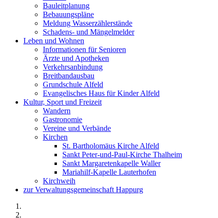
Bauleitplanung
Bebauungspläne
Meldung Wasserzählerstände
Schadens- und Mängelmelder
Leben und Wohnen
Informationen für Senioren
Ärzte und Apotheken
Verkehrsanbindung
Breitbandausbau
Grundschule Alfeld
Evangelisches Haus für Kinder Alfeld
Kultur, Sport und Freizeit
Wandern
Gastronomie
Vereine und Verbände
Kirchen
St. Bartholomäus Kirche Alfeld
Sankt Peter-und-Paul-Kirche Thalheim
Sankt Margaretenkapelle Waller
Mariahilf-Kapelle Lauterhofen
Kirchweih
zur Verwaltungsgemeinschaft Happurg