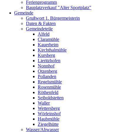
Ferienprogramm
Bauplatzverkauf "Alter Sportplatz"
Gemeinde
Grußwort 1. Bürgermeisterin
Daten & Fakten
Gemeindeteile
Alfeld
Claramühle
Kauerheim
Kirchthalmühle
Kursberg
Lieritzhofen
Nonnhof
Otzenberg
Pollanden
Regelsmühle
Rosenmühle
Röthenfeld
Seiboldstetten
Waller
Wettersberg
Wörleinshof
Haubmühle
Ziegelhütte
Wasser/Abwasser