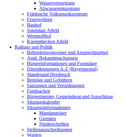
Wasserversorgung
Abwasserentsorgung
Fränkische Volksmusikzentrum
Feuerwehren
Bauhof
Spielplatz Alfeld
Wertstoffhof
Kneippbecken Alfeld
Rathaus und Politik
Behördenwegweiser und Ansprechpartner
Amtl. Bekanntmachungen
Bürgerinformationen und Formulare
Dienstleistungen A-Z (Bayernportal)
Standesamt Hersbruck
Beiträge und Gebühren
Satzungen und Verordnungen
Fundsachen
Bürgermeister, Gemeinderat und Ausschüsse
Sitzungskalender
Sitzungsinformationen
Mandatsträger
Gremien
Niederschriften
Stellenausschreibungen
Wahlen