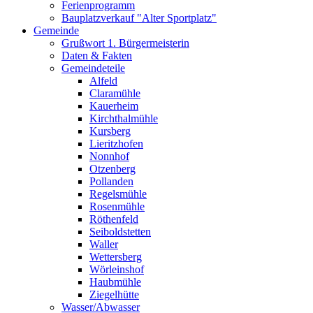
Ferienprogramm
Bauplatzverkauf "Alter Sportplatz"
Gemeinde
Grußwort 1. Bürgermeisterin
Daten & Fakten
Gemeindeteile
Alfeld
Claramühle
Kauerheim
Kirchthalmühle
Kursberg
Lieritzhofen
Nonnhof
Otzenberg
Pollanden
Regelsmühle
Rosenmühle
Röthenfeld
Seiboldstetten
Waller
Wettersberg
Wörleinshof
Haubmühle
Ziegelhütte
Wasser/Abwasser