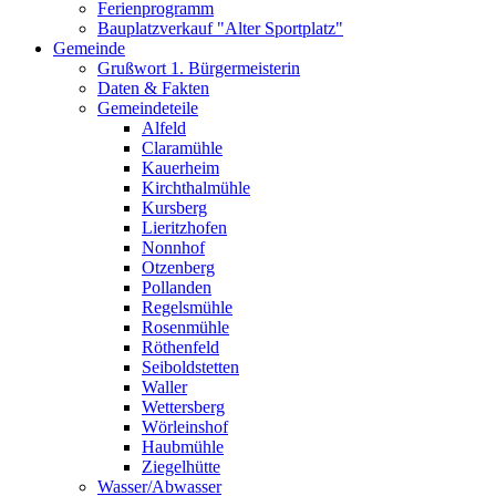
Ferienprogramm
Bauplatzverkauf "Alter Sportplatz"
Gemeinde
Grußwort 1. Bürgermeisterin
Daten & Fakten
Gemeindeteile
Alfeld
Claramühle
Kauerheim
Kirchthalmühle
Kursberg
Lieritzhofen
Nonnhof
Otzenberg
Pollanden
Regelsmühle
Rosenmühle
Röthenfeld
Seiboldstetten
Waller
Wettersberg
Wörleinshof
Haubmühle
Ziegelhütte
Wasser/Abwasser