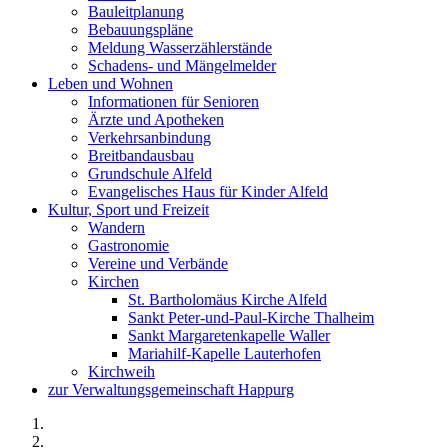
Bauleitplanung
Bebauungspläne
Meldung Wasserzählerstände
Schadens- und Mängelmelder
Leben und Wohnen
Informationen für Senioren
Ärzte und Apotheken
Verkehrsanbindung
Breitbandausbau
Grundschule Alfeld
Evangelisches Haus für Kinder Alfeld
Kultur, Sport und Freizeit
Wandern
Gastronomie
Vereine und Verbände
Kirchen
St. Bartholomäus Kirche Alfeld
Sankt Peter-und-Paul-Kirche Thalheim
Sankt Margaretenkapelle Waller
Mariahilf-Kapelle Lauterhofen
Kirchweih
zur Verwaltungsgemeinschaft Happurg