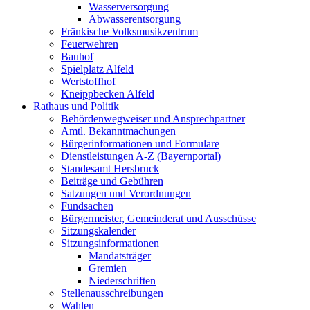
Wasserversorgung
Abwasserentsorgung
Fränkische Volksmusikzentrum
Feuerwehren
Bauhof
Spielplatz Alfeld
Wertstoffhof
Kneippbecken Alfeld
Rathaus und Politik
Behördenwegweiser und Ansprechpartner
Amtl. Bekanntmachungen
Bürgerinformationen und Formulare
Dienstleistungen A-Z (Bayernportal)
Standesamt Hersbruck
Beiträge und Gebühren
Satzungen und Verordnungen
Fundsachen
Bürgermeister, Gemeinderat und Ausschüsse
Sitzungskalender
Sitzungsinformationen
Mandatsträger
Gremien
Niederschriften
Stellenausschreibungen
Wahlen